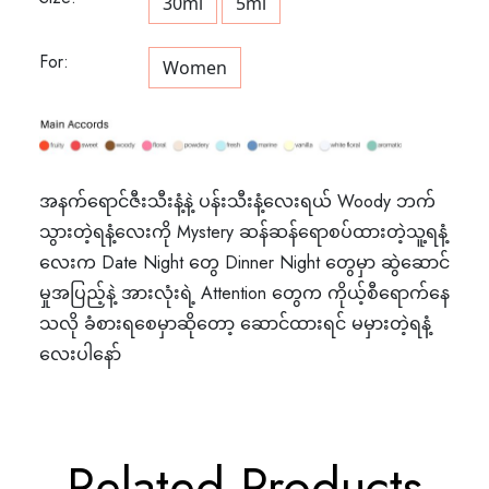
30ml
5ml
For:
Women
အနက်ရောင်ဇီးသီးနံ့နဲ့ ပန်းသီးနံ့လေးရယ် Woody ဘက်
သွားတဲ့ရနံ့လေးကို Mystery ဆန်ဆန်ရောစပ်ထားတဲ့သူ့ရနံ့
လေးက Date Night တွေ Dinner Night တွေမှာ ဆွဲဆောင်
မှုအပြည့်နဲ့ အားလုံးရဲ့ Attention တွေက ကိုယ့်စီရောက်နေ
သလို ခံစားရစေမှာဆိုတော့ ဆောင်ထားရင် မမှားတဲ့ရနံ့
လေးပါနော်
Related Products