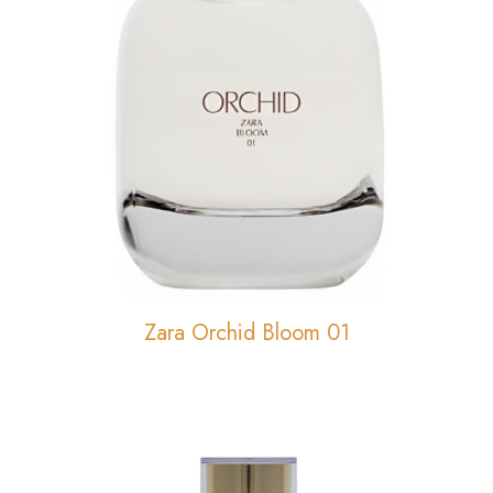
Zara Orchid Bloom 01