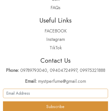
FAQs
Useful Links
FACEBOOK
Instagram
TikTok
Contact Us
Phone:
09789793040
,
09404724997
,
09975321888
Email:
mystperfume@gmail.com