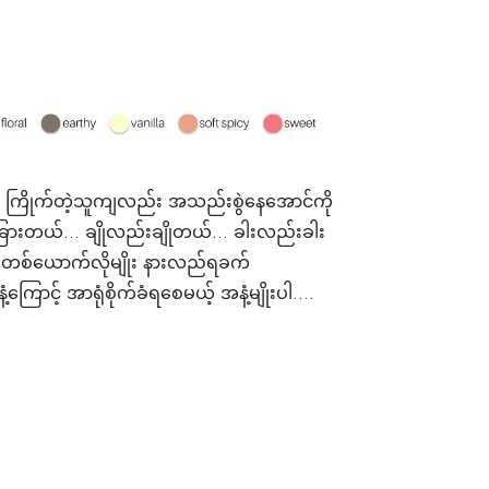
မယ့် ကြိုက်တဲ့သူကျလည်း အသည်းစွဲနေအောင်ကို
ူးခြားတယ်… ချိုလည်းချိုတယ်… ခါးလည်းခါး
လေးတစ်ယောက်လိုမျိုး နားလည်ရခက်
ကြောင့် အာရုံစိုက်ခံရစေမယ့် အနံ့မျိုးပါ….