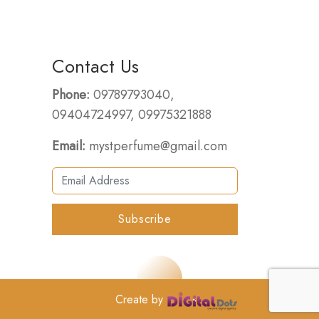
Contact Us
Phone:
09789793040
,
09404724997
,
09975321888
Email:
mystperfume@gmail.com
Create by