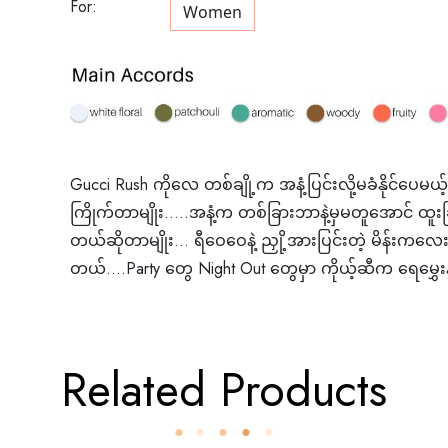
For:
Women
Gucci Rush ကိုလေ တစ်ချို့က အနံ့ပြင်းလို့မခံနိုင်ပေ
ကြိုက်တာမျိုး…..အနံ့က တစ်ခြားဘာနဲ့မှမတူအောင် ထ
တယ်ဆိုတာမျိုး… ရီဝေဝေနဲ့ ညှို့အားပြင်းတဲ့ မိန်းက
တယ်….Party တွေ Night Out တွေမှာ ကိုယ့်ဆီက ရေမွှေးနံ့
Related Products