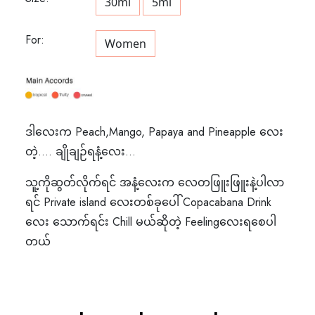
30ml
5ml
For:
Women
ဒါလေးက Peach,Mango, Papaya and Pineapple လေး
တဲ့…. ချိုချဉ်ရနံ့လေး…
သူ့ကိုဆွတ်လိုက်ရင် အနံ့လေးက လေတဖြူးဖြူးနဲ့ပါလာ
ရင် Private island လေးတစ်ခုပေါ် Copacabana Drink
လေး သောက်ရင်း Chill မယ်ဆိုတဲ့ Feelingလေးရစေပါ
တယ်